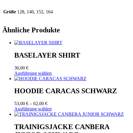
Größe
128, 140, 152, 164
Ähnliche Produkte
BASELAYER SHIRT
36,00
€
Dieses
Ausführung wählen
Produkt
weist
mehrere
HOODIE CARACAS SCHWARZ
Varianten
auf.
Preisspanne:
53,00
€
–
62,00
€
Die
53,00 €
Dieses
Ausführung wählen
Optionen
bis
Produkt
können
62,00 €
weist
auf
mehrere
TRAINIGSJACKE CANBERA
der
Varianten
Produktseite