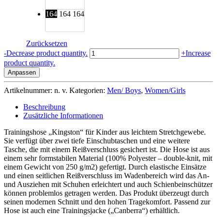
164
164
164
Zurücksetzen
TRAININGSHOSE
-
Decrease product quantity.
+
Increase
KINGSTON
product quantity.
JUNIOR
Anpassen
GRAU
Menge
Artikelnummer:
n. v.
Kategorien:
Men/ Boys
,
Women/Girls
Beschreibung
Zusätzliche Informationen
Trainingshose „Kingston“ für Kinder aus leichtem Stretchgewebe.
Sie verfügt über zwei tiefe Einschubtaschen und eine weitere
Tasche, die mit einem Reißverschluss gesichert ist. Die Hose ist aus
einem sehr formstabilen Material (100% Polyester – double-knit, mit
einem Gewicht von 250 g/m2) gefertigt. Durch elastische Einsätze
und einen seitlichen Reißverschluss im Wadenbereich wird das An-
und Ausziehen mit Schuhen erleichtert und auch Schienbeinschützer
können problemlos getragen werden. Das Produkt überzeugt durch
seinen modernen Schnitt und den hohen Tragekomfort. Passend zur
Hose ist auch eine Trainingsjacke („Canberra“) erhältlich.