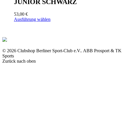
JUNIOR SCHWARZ
auf.
gewählt
Die
werden
Optionen
53,00
€
können
Dieses
Ausführung wählen
auf
Produkt
der
weist
Produktseite
mehrere
gewählt
Varianten
werden
auf.
Die
© 2026 Clubshop Berliner Sport-Club e.V.. ABB Prosport & TK
Optionen
Sports
können
Zurück nach oben
auf
der
Produktseite
gewählt
werden