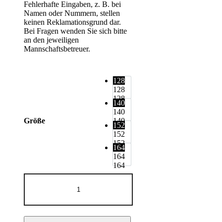
Fehlerhafte Eingaben, z. B. bei
Namen oder Nummern, stellen
keinen Reklamationsgrund dar.
Bei Fragen wenden Sie sich bitte
an den jeweiligen
Mannschaftsbetreuer.
128
128
128
140
140
140
Größe
152
152
152
164
164
164
TRAININGSHOSE
KINGSTON
JUNIOR
SCHWARZ
Menge