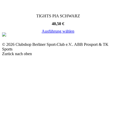
TIGHTS PIA SCHWARZ
40,50
€
Ausführung wählen
Dieses
Produkt
© 2026 Clubshop Berliner Sport-Club e.V.. ABB Prosport & TK
weist
Sports
mehrere
Zurück nach oben
Varianten
auf.
Die
Optionen
können
auf
der
Produktseite
gewählt
werden