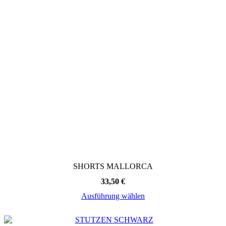
SHORTS MALLORCA
33,50
€
Ausführung wählen
Dieses
Produkt
weist